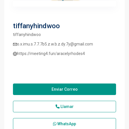
tiffanyhindwoo
tiffanyhindwoo
o.x.imu.s.7.7.7b5.z.w.b.z.dy.7y@gmail.com
https://meeting4.fun/aracelyrhodes4
Enviar Correo
Llamar
WhatsApp