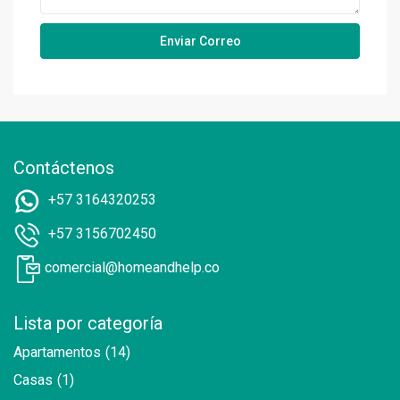
Contáctenos
+57 3164320253
+57 3156702450
comercial@homeandhelp.co
Lista por categoría
Apartamentos
(14)
Casas
(1)