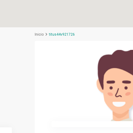
Inicio
titus44v921726