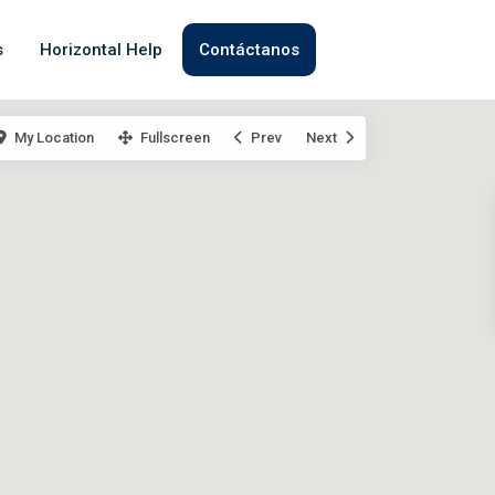
s
Horizontal Help
Contáctanos
My Location
Fullscreen
Prev
Next