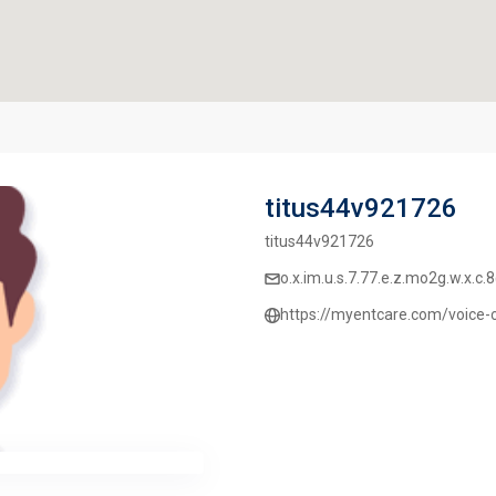
titus44v921726
titus44v921726
o.x.im.u.s.7.77.e.z.mo2g.w.x.c
https://myentcare.com/voice-c