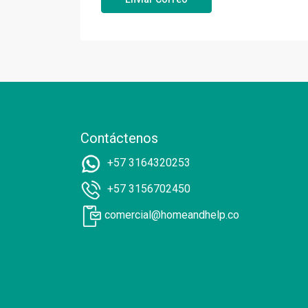
Contáctenos
+57 3164320253
+57 3156702450
comercial@homeandhelp.co