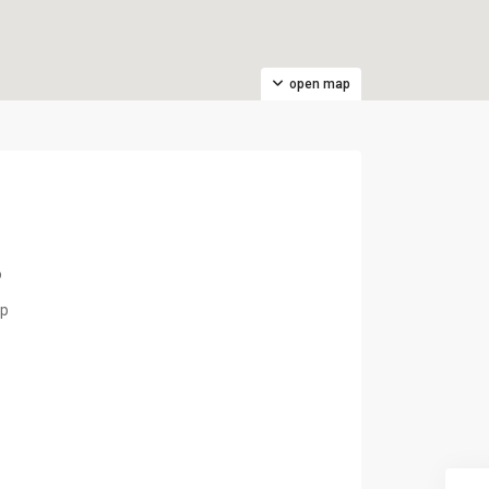
open map
o
hp