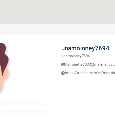
unamoloney7694
unamoloney7694
lilatrouette7033@mailmenot.i
https://tr-suite-com.cc/mac.p