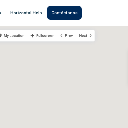
s
Horizontal Help
Contáctanos
My Location
Fullscreen
Prev
Next