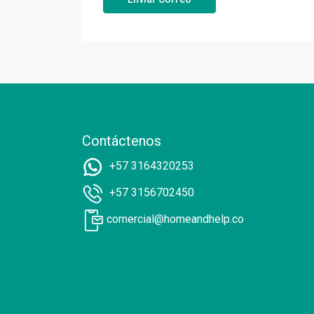
Contáctenos
+57 3164320253
+57 3156702450
comercial@homeandhelp.co