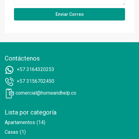
Contáctenos
+57 3164320253
+57 3156702450
comercial@homeandhelp.co
Lista por categoría
Apartamentos
(14)
Casas
(1)