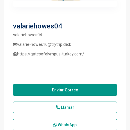
valariehowes04
valariehowes04
valarie-howes16@trytrip.click
https://gatesofolympus-turkey.com/
Enviar Correo
Llamar
WhatsApp