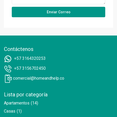
Contáctenos
+57 3164320253
+57 3156702450
comercial@homeandhelp.co
Lista por categoría
Apartamentos
(14)
Casas
(1)