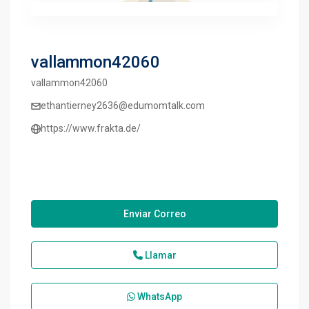
vallammon42060
vallammon42060
ethantierney2636@edumomtalk.com
https://www.frakta.de/
Enviar Correo
Llamar
WhatsApp