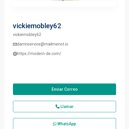
vickiemobley62
vickiemobley62
darrinservice@mailmenot.io
https://modern-de.com/
Enviar Correo
Llamar
WhatsApp