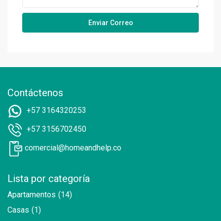
Contáctenos
+57 3164320253
+57 3156702450
comercial@homeandhelp.co
Lista por categoría
Apartamentos
(14)
Casas
(1)