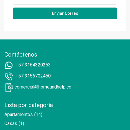
Contáctenos
+57 3164320253
+57 3156702450
comercial@homeandhelp.co
Lista por categoría
Apartamentos
(14)
Casas
(1)