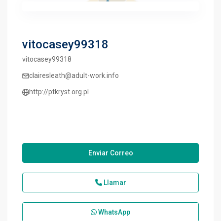
vitocasey99318
vitocasey99318
clairesleath@adult-work.info
http://ptkryst.org.pl
Enviar Correo
Llamar
WhatsApp