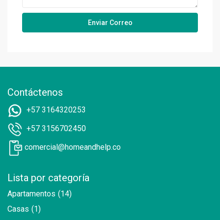
Contáctenos
+57 3164320253
+57 3156702450
comercial@homeandhelp.co
Lista por categoría
Apartamentos
(14)
Casas
(1)