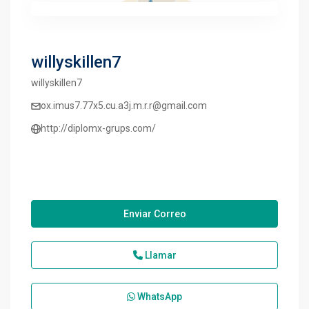
willyskillen7
willyskillen7
ox.imus7.77x5.cu.a3j.m.r.r@gmail.com
http://diplomx-grups.com/
Enviar Correo
Llamar
WhatsApp