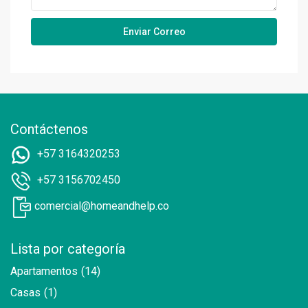
Contáctenos
+57 3164320253
+57 3156702450
comercial@homeandhelp.co
Lista por categoría
Apartamentos
(14)
Casas
(1)