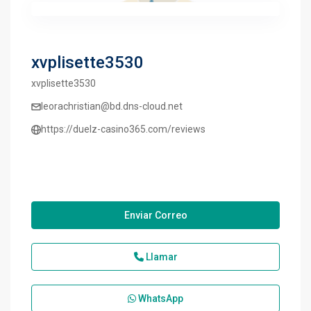
xvplisette3530
xvplisette3530
leorachristian@bd.dns-cloud.net
https://duelz-casino365.com/reviews
Enviar Correo
Llamar
WhatsApp