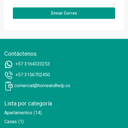
Contáctenos
+57 3164320253
+57 3156702450
comercial@homeandhelp.co
Lista por categoría
Apartamentos
(14)
Casas
(1)