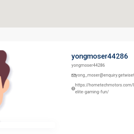
yongmoser44286
yongmoser44286
yong_moser@enquiry.getwisetr
https://hometechmotors.com/l
elite-gaming-fun/