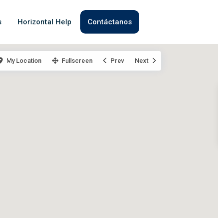
s
Horizontal Help
Contáctanos
My Location
Fullscreen
Prev
Next