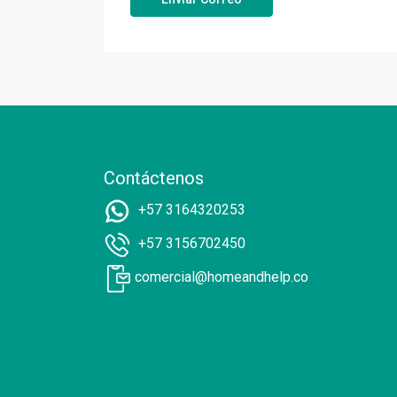
Contáctenos
+57 3164320253
+57 3156702450
comercial@homeandhelp.co