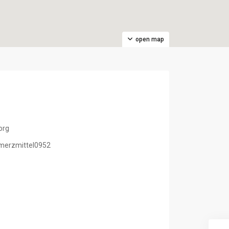
open map
org
hmerzmittel0952