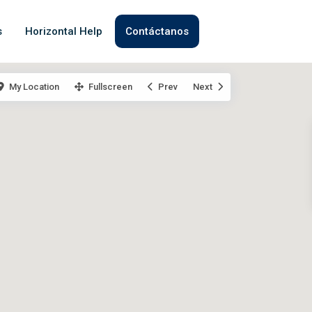
s
Horizontal Help
Contáctanos
My Location
Fullscreen
Prev
Next