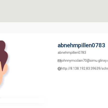
abnehmpillen0783
abnehmpillen0783
johnnymcclain70@simu.glinxy.
http://8.138.192.83:39639/sc