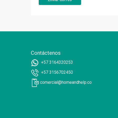
Contáctenos
+57 3164320253
+57 3156702450
comercial@homeandhelp.co