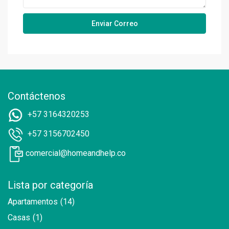
Contáctenos
+57 3164320253
+57 3156702450
comercial@homeandhelp.co
Lista por categoría
Apartamentos
(14)
Casas
(1)