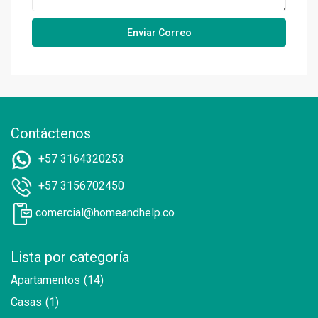
Contáctenos
+57 3164320253
+57 3156702450
comercial@homeandhelp.co
Lista por categoría
Apartamentos
(14)
Casas
(1)