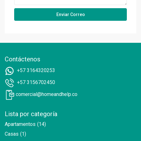
Contáctenos
+57 3164320253
+57 3156702450
comercial@homeandhelp.co
Lista por categoría
Apartamentos
(14)
Casas
(1)