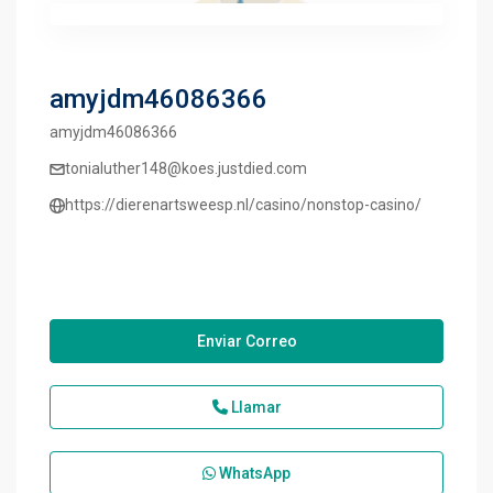
amyjdm46086366
amyjdm46086366
tonialuther148@koes.justdied.com
https://dierenartsweesp.nl/casino/nonstop-casino/
Enviar Correo
Llamar
WhatsApp