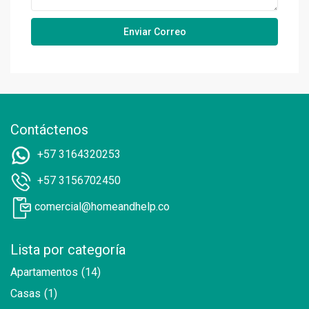
Contáctenos
+57 3164320253
+57 3156702450
comercial@homeandhelp.co
Lista por categoría
Apartamentos
(14)
Casas
(1)