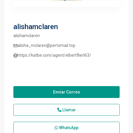
alishamclaren
alishamclaren
alisha_mclaren@pertomail.top
https://katbe.com/agent/elbertflierl63/
Enviar Correo
Llamar
WhatsApp