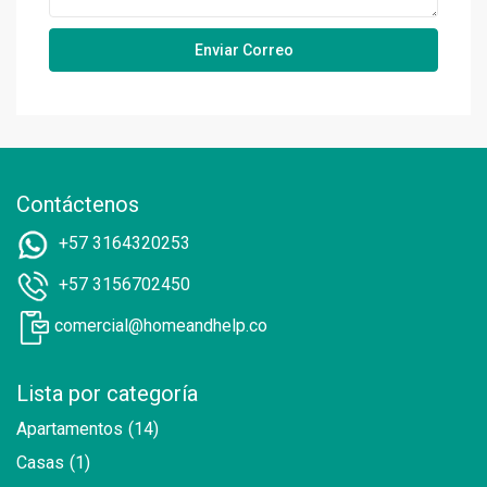
Contáctenos
+57 3164320253
+57 3156702450
comercial@homeandhelp.co
Lista por categoría
Apartamentos
(14)
Casas
(1)