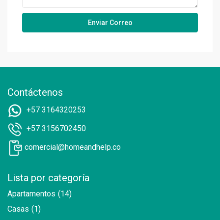
Contáctenos
+57 3164320253
+57 3156702450
comercial@homeandhelp.co
Lista por categoría
Apartamentos
(14)
Casas
(1)