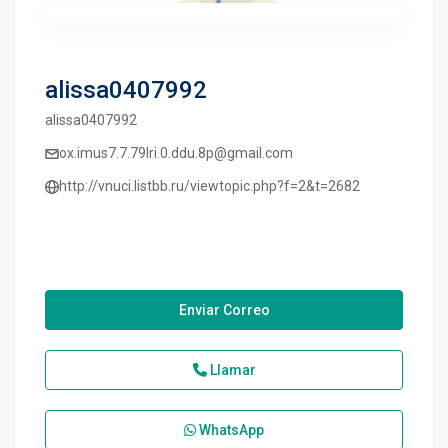
alissa0407992
alissa0407992
ox.imus7.7.79lri.0.ddu.8p@gmail.com
http://vnuci.listbb.ru/viewtopic.php?f=2&t=2682
Enviar Correo
Llamar
WhatsApp