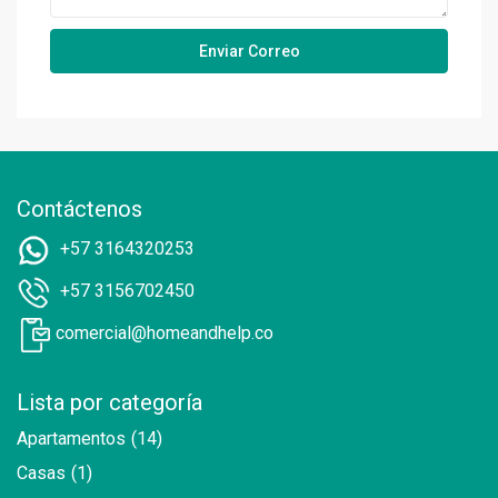
Contáctenos
+57 3164320253
+57 3156702450
comercial@homeandhelp.co
Lista por categoría
Apartamentos
(14)
Casas
(1)