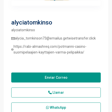
alyciatomkinso
alyciatomkinso
alycia_tomkinson73@emailus.getwisetransfer.click
https://rabi-almashreq.com/potmanni-casino-
suomipelaajien-kayttajien-varma-pelipaikka/
Enviar Correo
Llamar
WhatsApp