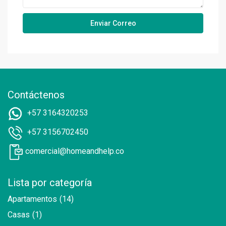
Contáctenos
+57 3164320253
+57 3156702450
comercial@homeandhelp.co
Lista por categoría
Apartamentos
(14)
Casas
(1)