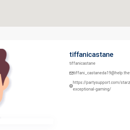
tiffanicastane
tiffanicastane
tiffani_castaneda19@help.thew
https://partysupport.com/star
exceptional-gaming/