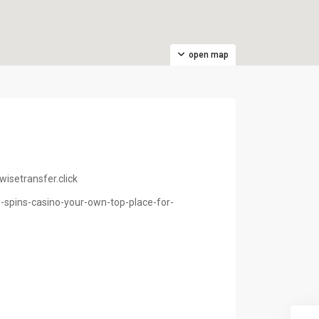
open map
isetransfer.click
z-spins-casino-your-own-top-place-for-