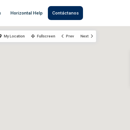
s
Horizontal Help
Contáctanos
My Location
Fullscreen
Prev
Next