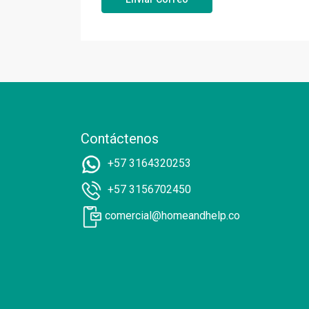
Contáctenos
+57 3164320253
+57 3156702450
comercial@homeandhelp.co