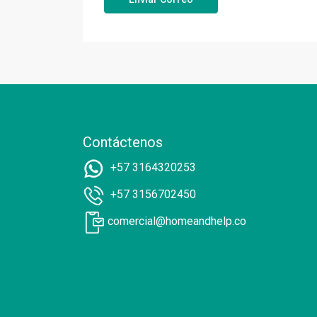
Contáctenos
+57 3164320253
+57 3156702450
comercial@homeandhelp.co