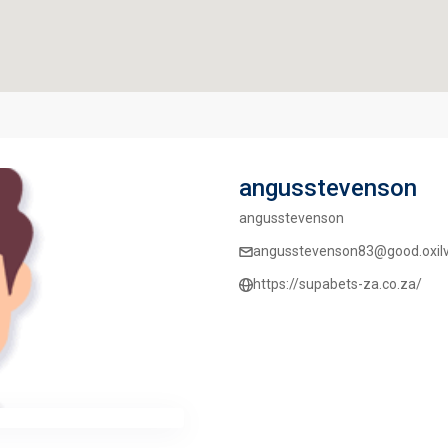
angusstevenson
angusstevenson
angusstevenson83@good.oxil
https://supabets-za.co.za/