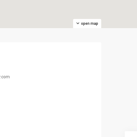
open map
v.com