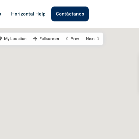
s
Horizontal Help
Contáctanos
My Location
Fullscreen
Prev
Next