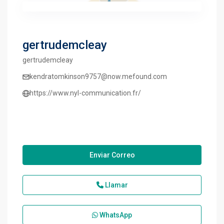
gertrudemcleay
gertrudemcleay
kendratomkinson9757@now.mefound.com
https://www.nyl-communication.fr/
Enviar Correo
Llamar
WhatsApp