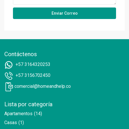
Contáctenos
+57 3164320253
+57 3156702450
comercial@homeandhelp.co
Lista por categoría
Apartamentos
(14)
Casas
(1)