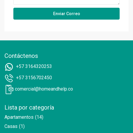
Contáctenos
+57 3164320253
+57 3156702450
comercial@homeandhelp.co
Lista por categoría
Apartamentos
(14)
Casas
(1)