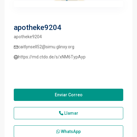
apotheke9204
apotheke9204
caitlynsell52@simu.glinxy.org
https://md.ctdo.de/s/xNM6TypAyp
Enviar Correo
Llamar
WhatsApp