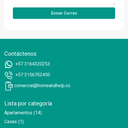
Contáctenos
+57 3164320253
+57 3156702450
comercial@homeandhelp.co
Lista por categoría
Apartamentos
(14)
Casas
(1)