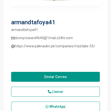
armandtafoya41
armandtafoya41
donnycoward4640@1mail.x24hr.com
https://www.paknaukri.pk/companies/mystake-55/
Enviar Correo
Llamar
WhatsApp