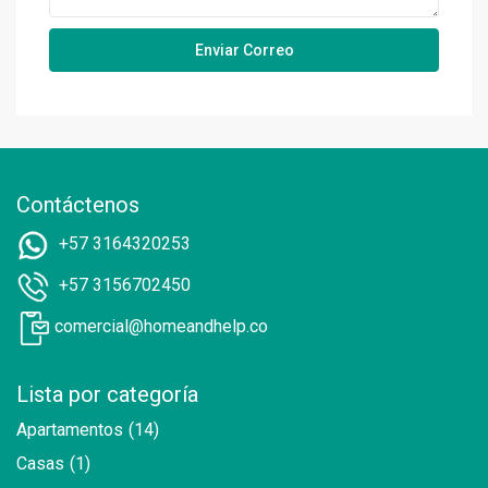
Contáctenos
+57 3164320253
+57 3156702450
comercial@homeandhelp.co
Lista por categoría
Apartamentos
(14)
Casas
(1)