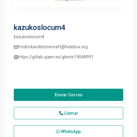
kazukoslocum4
kazukoslocum4
fredrickwollstonecraft@hidebox.org
https://gitlab.ujaen.es/glennr19048991
Enviar Correo
Llamar
WhatsApp