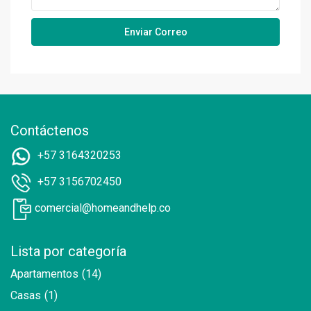
Contáctenos
+57 3164320253
+57 3156702450
comercial@homeandhelp.co
Lista por categoría
Apartamentos
(14)
Casas
(1)