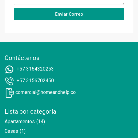
Contáctenos
+57 3164320253
+57 3156702450
comercial@homeandhelp.co
Lista por categoría
Apartamentos
(14)
Casas
(1)