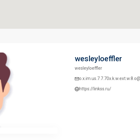
wesleyloeffler
wesleyloeffler
o.x.im.us.7.7.70x.k.w.ext.w.8.
https://linkss.ru/