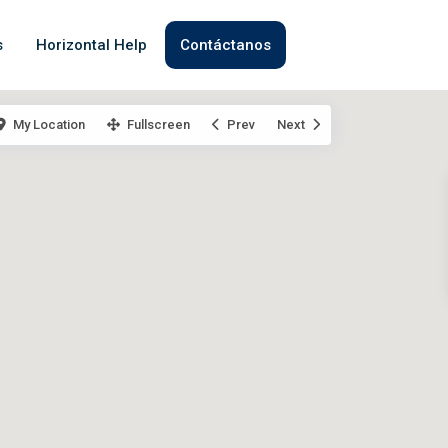
s
Horizontal Help
Contáctanos
My Location
Fullscreen
Prev
Next