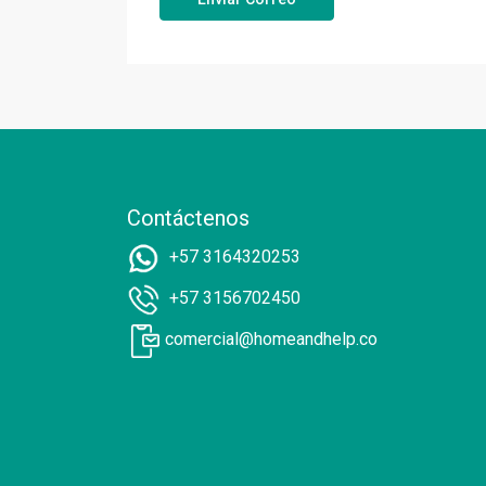
Contáctenos
+57 3164320253
+57 3156702450
comercial@homeandhelp.co