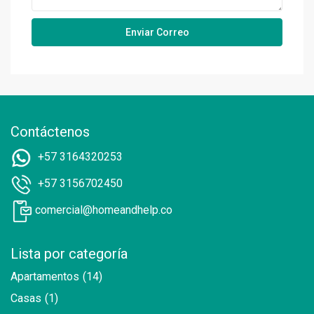
Contáctenos
+57 3164320253
+57 3156702450
comercial@homeandhelp.co
Lista por categoría
Apartamentos
(14)
Casas
(1)