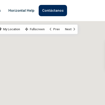
s
Horizontal Help
Contáctanos
My Location
Fullscreen
Prev
Next