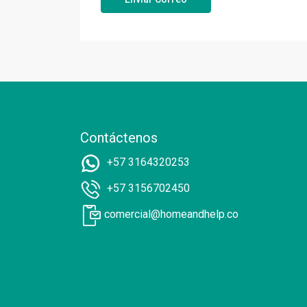
Contáctenos
+57 3164320253
+57 3156702450
comercial@homeandhelp.co