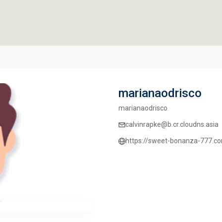
marianaodrisco
marianaodrisco
calvinrapke@b.cr.cloudns.asia
https://sweet-bonanza-777.c