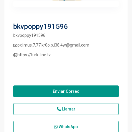
bkvpoppy191596
bkvpoppy191596
oxi.mus.7.77.kr0o.p.i38.4w@gmail.com
https://turk-line.tv
Enviar Correo
Llamar
WhatsApp