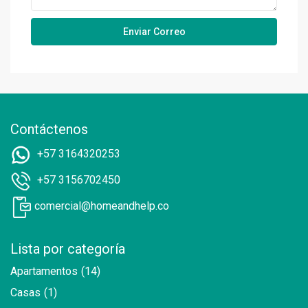
Contáctenos
+57 3164320253
+57 3156702450
comercial@homeandhelp.co
Lista por categoría
Apartamentos
(14)
Casas
(1)