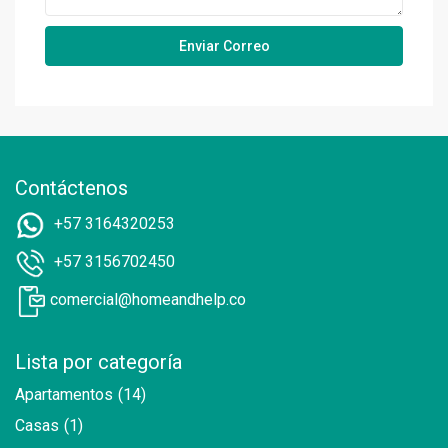
Contáctenos
+57 3164320253
+57 3156702450
comercial@homeandhelp.co
Lista por categoría
Apartamentos
(14)
Casas
(1)