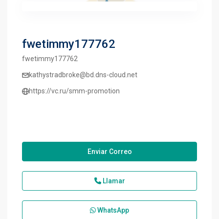
fwetimmy177762
fwetimmy177762
kathystradbroke@bd.dns-cloud.net
https://vc.ru/smm-promotion
Enviar Correo
Llamar
WhatsApp