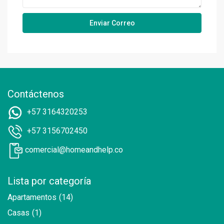
Contáctenos
+57 3164320253
+57 3156702450
comercial@homeandhelp.co
Lista por categoría
Apartamentos
(14)
Casas
(1)