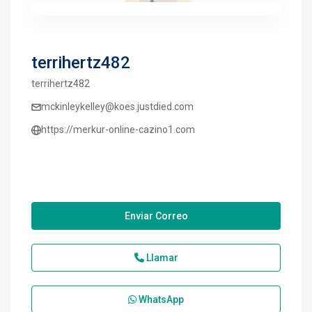
terrihertz482
terrihertz482
mckinleykelley@koes.justdied.com
https://merkur-online-cazino1.com
Enviar Correo
Llamar
WhatsApp