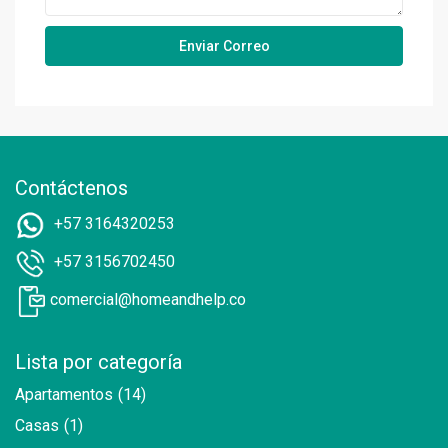
Contáctenos
+57 3164320253
+57 3156702450
comercial@homeandhelp.co
Lista por categoría
Apartamentos
(14)
Casas
(1)