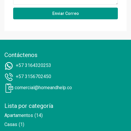
Contáctenos
+57 3164320253
+57 3156702450
comercial@homeandhelp.co
Lista por categoría
Apartamentos
(14)
Casas
(1)