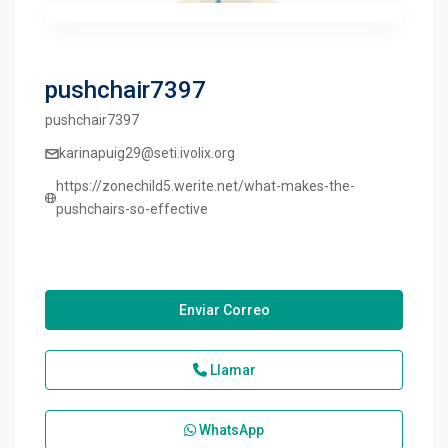
pushchair7397
pushchair7397
karinapuig29@seti.ivolix.org
https://zonechild5.werite.net/what-makes-the-
pushchairs-so-effective
Enviar Correo
Llamar
WhatsApp