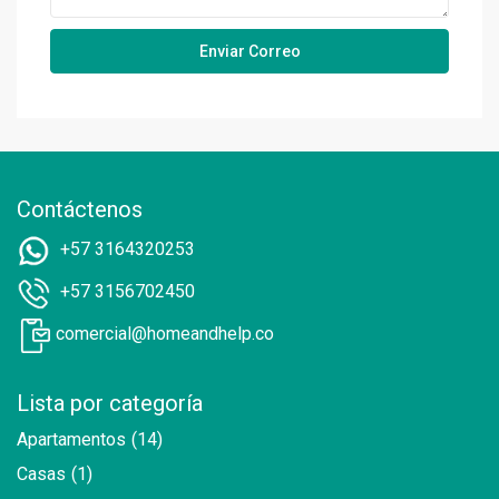
Contáctenos
+57 3164320253
+57 3156702450
comercial@homeandhelp.co
Lista por categoría
Apartamentos
(14)
Casas
(1)