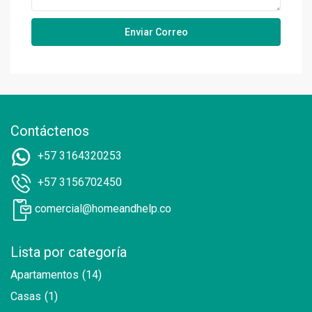
Contáctenos
+57 3164320253
+57 3156702450
comercial@homeandhelp.co
Lista por categoría
Apartamentos
(14)
Casas
(1)