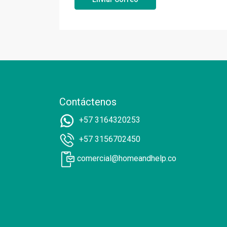
Contáctenos
+57 3164320253
+57 3156702450
comercial@homeandhelp.co