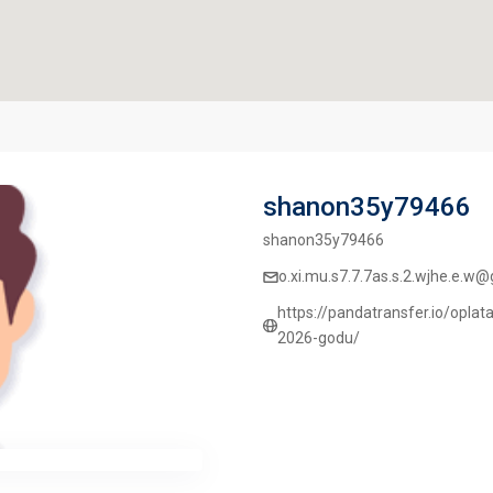
shanon35y79466
shanon35y79466
o.xi.mu.s7.7.7as.s.2.wjhe.e.w
https://pandatransfer.io/oplata
2026-godu/