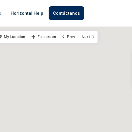
s
Horizontal Help
Contáctanos
My Location
Fullscreen
Prev
Next