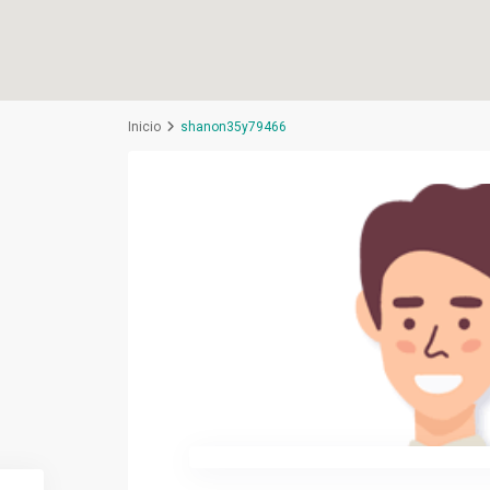
Inicio
shanon35y79466