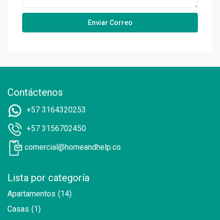
Contáctenos
+57 3164320253
+57 3156702450
comercial@homeandhelp.co
Lista por categoría
Apartamentos
(14)
Casas
(1)