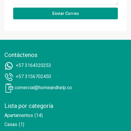
Contáctenos
+57 3164320253
+57 3156702450
comercial@homeandhelp.co
Lista por categoría
Apartamentos
(14)
Casas
(1)