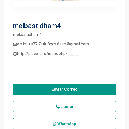
melbastidham4
melbastidham4
o.x.imu.s77.7.r4u8qcx.6.t.m@gmail.com
http://place-e.ru/index.php/_____
Enviar Correo
Llamar
WhatsApp