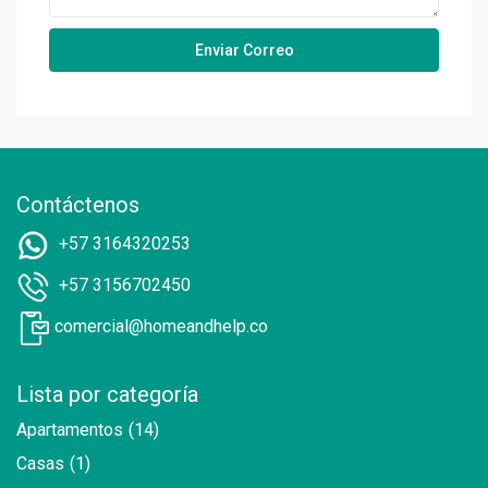
Contáctenos
+57 3164320253
+57 3156702450
comercial@homeandhelp.co
Lista por categoría
Apartamentos
(14)
Casas
(1)