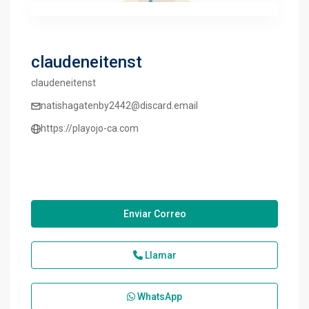
claudeneitenst
claudeneitenst
natishagatenby2442@discard.email
https://playojo-ca.com
Enviar Correo
Llamar
WhatsApp