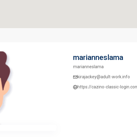
marianneslama
marianneslama
kirajackey@adult-work.info
https://cazino-classic-login.co