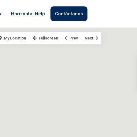
s
Horizontal Help
Contáctanos
My Location
Fullscreen
Prev
Next