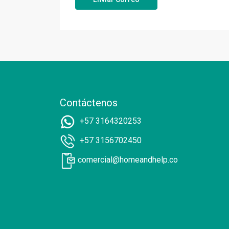
Contáctenos
+57 3164320253
+57 3156702450
comercial@homeandhelp.co