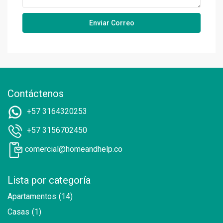
Contáctenos
+57 3164320253
+57 3156702450
comercial@homeandhelp.co
Lista por categoría
Apartamentos
(14)
Casas
(1)