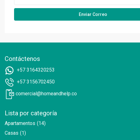
Contáctenos
+57 3164320253
+57 3156702450
comercial@homeandhelp.co
Lista por categoría
Apartamentos
(14)
Casas
(1)