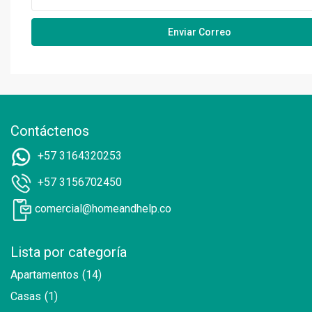
Contáctenos
+57 3164320253
+57 3156702450
comercial@homeandhelp.co
Lista por categoría
Apartamentos
(14)
Casas
(1)