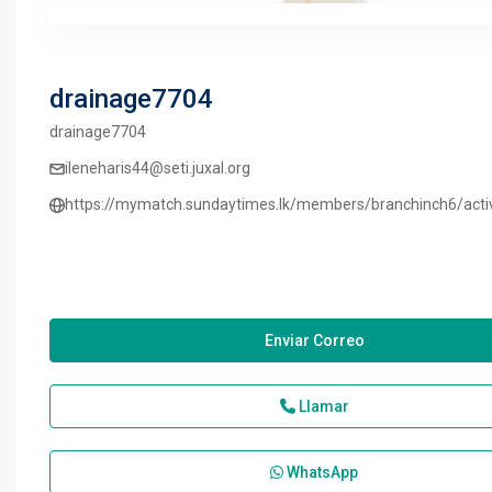
drainage7704
drainage7704
ileneharis44@seti.juxal.org
https://mymatch.sundaytimes.lk/members/branchinch6/acti
Enviar Correo
Llamar
WhatsApp