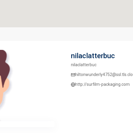
nilaclatterbuc
nilaclatterbuc
hiltonwunderly4752@ssl.tls.cl
http://surfilm-packaging.com