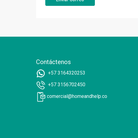
Contáctenos
+57 3164320253
+57 3156702450
comercial@homeandhelp.co