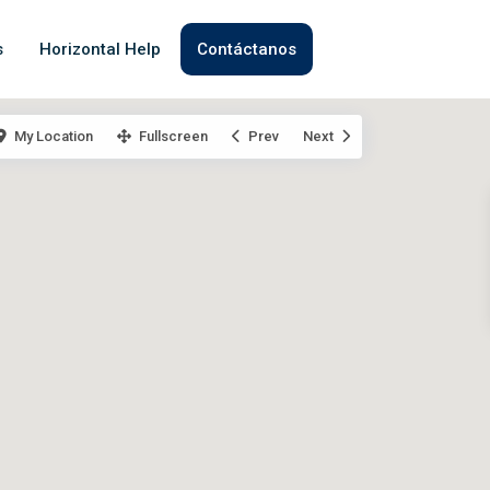
s
Horizontal Help
Contáctanos
My Location
Fullscreen
Prev
Next