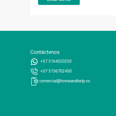
Contáctenos
+57 3164320253
+57 3156702450
comercial@homeandhelp.co