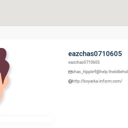
eazchas0710605
eazchas0710605
chas_hipple9@help.thebillieholi
http://boyarka-inform.com/