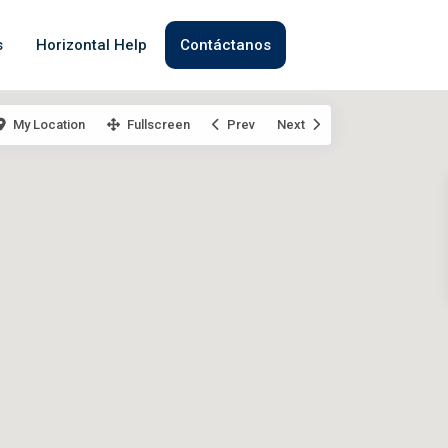
s
Horizontal Help
Contáctanos
My Location
Fullscreen
Prev
Next