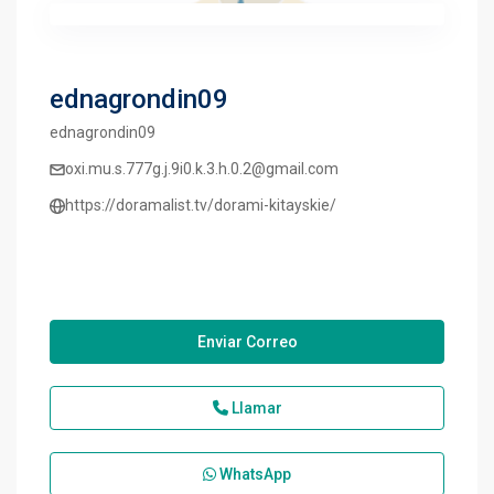
ednagrondin09
ednagrondin09
oxi.mu.s.777g.j.9i0.k.3.h.0.2@gmail.com
https://doramalist.tv/dorami-kitayskie/
Enviar Correo
Llamar
WhatsApp