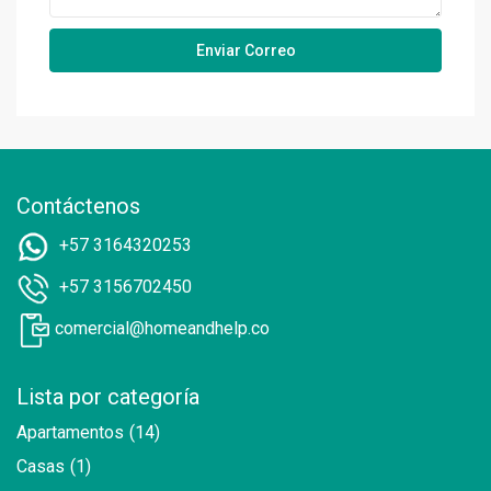
Contáctenos
+57 3164320253
+57 3156702450
comercial@homeandhelp.co
Lista por categoría
Apartamentos
(14)
Casas
(1)